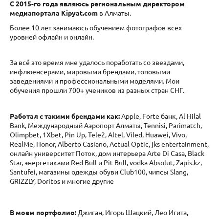
C 2015-го года являюсь региональным директором
медиапортала Kipyat.com
в Алматы.
Более 10 лет занимаюсь обучением фотографов всех
уровней офлайн и онлайн.
За всё это время мне удалось поработать со звездами,
инфлюенсерами, мировыми брендами, топовыми
заведениями и профессиональными моделями. Мои
обучения прошли 700+ учеников из разных стран СНГ.
Работал c такими брендами как:
Apple, Forte банк, Al Hilal
Bank, Международный Аэропорт Алматы, Tennisi, Parimatch,
Olimpbet, 1Xbet, Pin Up, Tele2, Altel, Viled, Huawei, Vivo,
RealMe, Honor, Alberto Casiano, Actual Optic, jks entertainment,
онлайн университет Поток, дом интерьера Arte Di Casa, Black
Star, энергетиками Red Bull и Pit Bull, vodka Absolut, Zapis.kz,
Santufei, магазины одежды обуви Club100, чипсы Slang,
GRIZZLY, Doritos и многие другие
В моем портфолио:
Джиган,
Игорь Шацкий, Лео Игита,