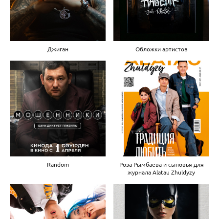
Джиган
Обложки артистов
Random
Роза Рымбаева и сыновья для
журнала Alatau Zhuldyzy